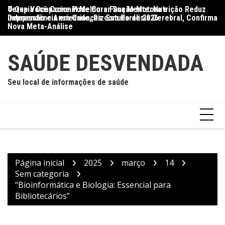
Ir
O Que Você Come Pode Curar Sua Mente: Nutrição Reduz
Terapia Ocupacional Melhora Função Motora e
Di
para
Depressão e Ansiedade, Diz Estudo de 2026
Independência em Crianças com Paralisia Cerebral, Confirma
Qu
o
Nova Meta-Análise
conteúdo
SAÚDE DESVENDADA
Seu local de informações de saúde
Página inicial
2025
março
14
Sem categoria
“Bioinformática e Biologia: Essencial para
Bibliotecários”