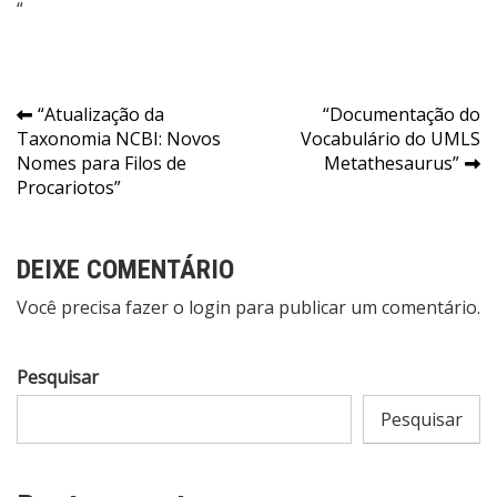
“
Navegação
“Atualização da
“Documentação do
Taxonomia NCBI: Novos
Vocabulário do UMLS
de
Nomes para Filos de
Metathesaurus”
Post
Procariotos”
DEIXE COMENTÁRIO
Você precisa fazer o
login
para publicar um comentário.
Pesquisar
Pesquisar