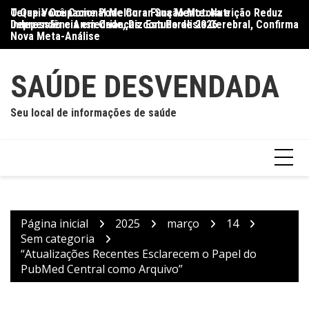
Ir
O Que Você Come Pode Curar Sua Mente: Nutrição Reduz
Terapia Ocupacional Melhora Função Motora e
Di
para
Depressão e Ansiedade, Diz Estudo de 2026
Independência em Crianças com Paralisia Cerebral, Confirma
Qu
o
Nova Meta-Análise
conteúdo
SAÚDE DESVENDADA
Seu local de informações de saúde
Página inicial
2025
março
14
Sem categoria
“Atualizações Recentes Esclarecem o Papel do
PubMed Central como Arquivo”