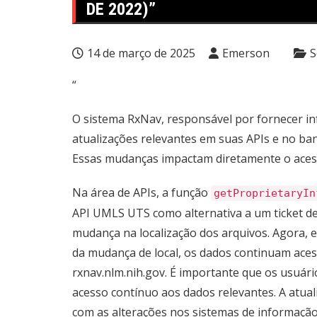
DE 2022)”
14 de março de 2025
Emerson
S
“
O sistema RxNav, responsável por fornecer 
atualizações relevantes em suas APIs e no ba
Essas mudanças impactam diretamente o acesso
Na área de APIs, a função
getProprietaryIn
API UMLS UTS como alternativa a um ticket d
mudança na localização dos arquivos. Agora, 
da mudança de local, os dados continuam aces
rxnav.nlm.nih.gov. É importante que os usuár
acesso contínuo aos dados relevantes. A atual
com as alterações nos sistemas de informação 