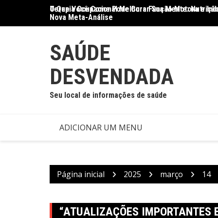
Ir
O Que Você Come Pode Curar Sua Mente: Nutrição
Terapia Ocupacional Melhora Função Motora e Ind
para
Nova Meta-Análise
o
conteúdo
SAÚDE
DESVENDADA
Seu local de informações de saúde
ADICIONAR UM MENU
Página inicial
2025
março
14
“ATUALIZAÇÕES IMPORTANTES E