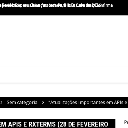
 Reduz Depressão e Ansiedade, Diz Estudo de 2026
ependência em Crianças com Paralisia Cerebral, Confirma
Dietas
Sem categoria
“Atualizações Importantes em APIs e
P
M APIS E RXTERMS (28 DE FEVEREIRO