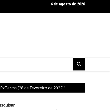
6 de agosto de 2026
 Baseadas em Plantas: Qualidade Importa Mais Que Quantidade, 
 RxTerms (28 de Fevereiro de 2022)”
esquisar