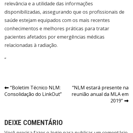
relevância e a utilidade das informações
disponibilizadas, assegurando que os profissionais de
saúde estejam equipados com os mais recentes
conhecimentos e melhores práticas para tratar
pacientes afetados por emergências médicas
relacionadas à radiação.
“
Navegação
“Boletim Técnico NLM:
“NLM estará presente na
Consolidação do LinkOut”
reunião anual da MLA em
de
2019”
Post
DEIXE COMENTÁRIO
Você precisa fazer o
login
para publicar um comentário.