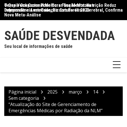
Ir
O Que Você Come Pode Curar Sua Mente: Nutrição Reduz
Terapia Ocupacional Melhora Função Motora e
Di
para
Depressão e Ansiedade, Diz Estudo de 2026
Independência em Crianças com Paralisia Cerebral, Confirma
Qu
o
Nova Meta-Análise
conteúdo
SAÚDE DESVENDADA
Seu local de informações de saúde
Página inicial
2025
março
14
Sem categoria
“Atualização do Site de Gerenciamento de
Emergências Médicas por Radiação da NLM”