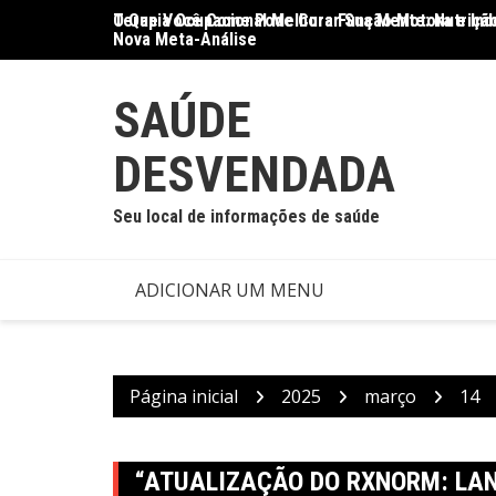
Ir
O Que Você Come Pode Curar Sua Mente: Nutrição
Terapia Ocupacional Melhora Função Motora e Ind
para
Nova Meta-Análise
o
conteúdo
SAÚDE
DESVENDADA
Seu local de informações de saúde
ADICIONAR UM MENU
Página inicial
2025
março
14
“ATUALIZAÇÃO DO RXNORM: LAN