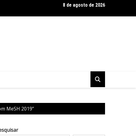
8 de agosto de 2026
 Baseadas em Plantas: Qualidade Importa Mais Que Quantidade, 
om MeSH 2019”
esquisar