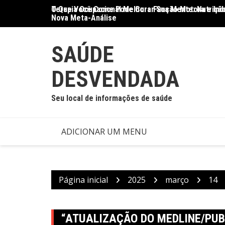
Ir
O Que Você Come Pode Curar Sua Mente: Nutrição
Terapia Ocupacional Melhora Função Motora e Ind
para
Nova Meta-Análise
o
conteúdo
SAÚDE
DESVENDADA
Seu local de informações de saúde
ADICIONAR UM MENU
Página inicial
2025
março
14
“ATUALIZAÇÃO DO MEDLINE/PU