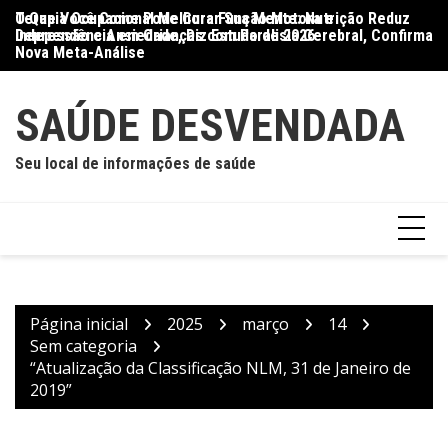
Ir
O Que Você Come Pode Curar Sua Mente: Nutrição Reduz
Terapia Ocupacional Melhora Função Motora e
Di
para
Depressão e Ansiedade, Diz Estudo de 2026
Independência em Crianças com Paralisia Cerebral, Confirma
Qu
o
Nova Meta-Análise
conteúdo
SAÚDE DESVENDADA
Seu local de informações de saúde
Página inicial
2025
março
14
Sem categoria
“Atualização da Classificação NLM, 31 de Janeiro de
2019”